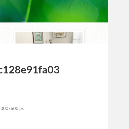
c128e91fa03
00x600 px